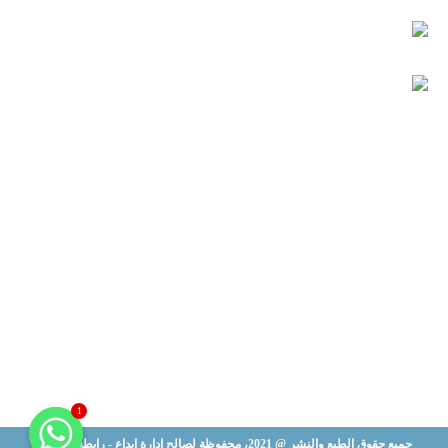
ث
ع
ن
:
1
جميع حقوق الطبع والنشر @ 2021، محفوظة لصالح إدارة إبداع - رابطة الفنانين