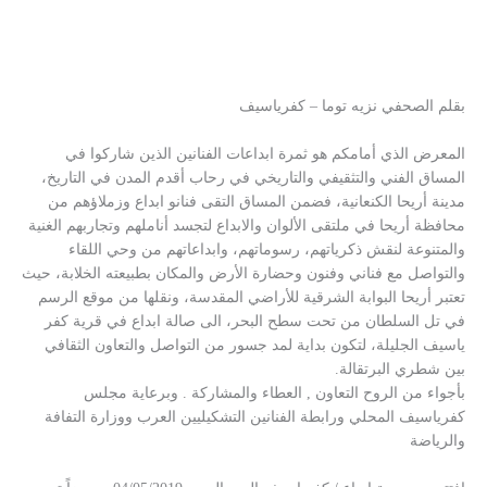
بقلم الصحفي نزيه توما – كفرياسيف
المعرض الذي أمامكم هو ثمرة ابداعات الفنانين الذين شاركوا في
المساق الفني والتثقيفي والتاريخي في رحاب أقدم المدن في التاريخ،
مدينة أريحا الكنعانية، فضمن المساق التقى فنانو ابداع وزملاؤهم من
محافظة أريحا في ملتقى الألوان والابداع لتجسد أناملهم وتجاربهم الغنية
والمتنوعة لنقش ذكرياتهم، رسوماتهم، وابداعاتهم من وحي اللقاء
والتواصل مع فناني وفنون وحضارة الأرض والمكان بطبيعته الخلابة، حيث
تعتبر أريحا البوابة الشرقية للأراضي المقدسة، ونقلها من موقع الرسم
في تل السلطان من تحت سطح البحر، الى صالة ابداع في قرية كفر
ياسيف الجليلة، لتكون بداية لمد جسور من التواصل والتعاون الثقافي
بين شطري البرتقالة.
بأجواء من الروح التعاون , العطاء والمشاركة . وبرعاية مجلس
كفرياسيف المحلي ورابطة الفنانين التشكيليين العرب ووزارة التفافة
والرياضة