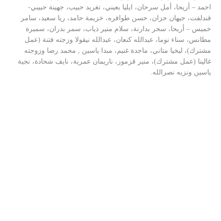
احمد – أريحا، أمل سرحان، ايليا بعيني، تغريد حبيب، جهينة حبيبي-
قندلفت، جيهان حزان، حسن طوافره، خزيمة حامد، ريا سعيد، سامر
خميس – أريحا، سحر بدارنة، سلام منير ذياب، سمر بدران، سميرة
مطانس، سناء توما، عبدالله كنعان، عبدالله نيقولا وزجته فتنة (عمل
مشترك)، ليخيا متاني، ماجدة غنيم، مبدا ياسين , محمد رضا وزوجته
غالينا (عمل مشترك)، منير قزموز، ناريمان عمرية، نايف شحادة، نجية
ياسين ونزيه نصرالله.