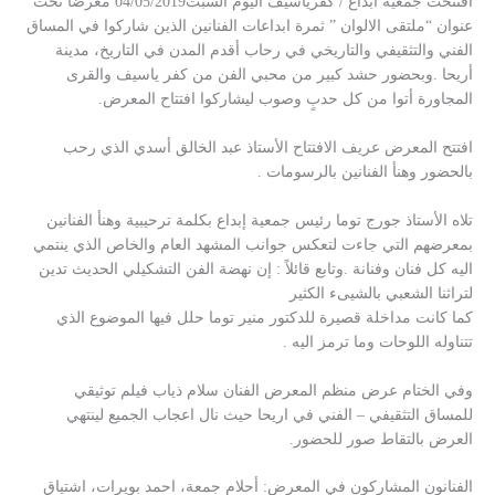
افتتحت جمعية ابداع / كفرياسيف اليوم السبت04/05/2019 معرضاً تحت
عنوان “ملتقى الالوان ” ثمرة ابداعات الفنانين الذين شاركوا في المساق
الفني والتثقيفي والتاريخي في رحاب أقدم المدن في التاريخ، مدينة
أريحا .وبحضور حشد كبير من محبي الفن من كفر ياسيف والقرى
المجاورة أتوا من كل حدبٍ وصوب ليشاركوا افتتاح المعرض.
افتتح المعرض عريف الافتتاح الأستاذ عبد الخالق أسدي الذي رحب
بالحضور وهنأ الفنانين بالرسومات .
تلاه الأستاذ جورج توما رئيس جمعية إبداع بكلمة ترحيبية وهنأ الفنانين
بمعرضهم التي جاءت لتعكس جوانب المشهد العام والخاص الذي ينتمي
اليه كل فنان وفنانة .وتابع قائلاً : إن نهضة الفن التشكيلي الحديث تدين
لتراثنا الشعبي بالشيىء الكثير
كما كانت مداخلة قصيرة للدكتور منير توما حلل فيها الموضوع الذي
تتناوله اللوحات وما ترمز اليه .
وفي الختام عرض منظم المعرض الفنان سلام ذياب فيلم توثيقي
للمساق التثقيفي – الفني في اريحا حيث نال اعجاب الجميع لينتهي
العرض بالتقاط صور للحضور.
الفنانون المشاركون في المعرض: أحلام جمعة، احمد بويرات، اشتياق