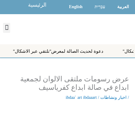
خطي
الرئيسية
العربية
עִבְרִית
English
لى
لمحتوى
nu
ال"
دعوة لحديث الصالة لمعرض"نلتقي عبر الاشكال"
عرض رسومات ملتقى الالوان لجمعية
ابداع في صالة ابداع كفرياسيف
/
اخبار ونشاطات
/ ibdaa` art
ibdaaart