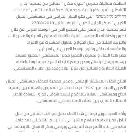
انطلقت فعاليات معرض “صورة مكان ” لفنانين من جمعية ابداع
التشكلين العرب كفرياسيف وجمعية اصدقاء المستشفى “ידידי בית
החולים גליל מערבי ” في بهو الجناح الجراحي في مستشفى الجليل
الغربي ” مركز الجليل الطبي ” اليوم الاثنين 27/08/2018
نعم جمعية ابداع تعمل على تشجيع الفن في الوسط العربي من خلال
تطوير واكتشاف المواهب الفنية واقامة المعارض الفنية والمهرجانات
والتربية الفنية من خلال الحوار والتعاون المشترك مع الافراد
والمؤسسات داخل وخارج الوسط العربي في اسرائيل .
حضر هذا اللقاء والمعرض المميز مدير المستشفى الدكتور مسعد
برهوم ويعال نيتسان ومدير جمعية ابداع السيد جورج توما واعضاء
الهيئة الادارية والفنانين من سائر البلاد وعدد من اطباء المستشفى .
افتتح اللقاء المستشار الإعلامي ومدير جمعية اصدقاء مستشفى الجليل
الغربي السيد امير “אמיר” حيث تحدث عن المعرض والعلاقة بين جمعية
ابداع ومستشفى نهاريا كما قدم للسيد شوقي خوري شهادة تقدير
لاعماله للتقارب بين الفئات المختلفة في المستشفى .
وأكد السيد جورج توما ان هذا اللقاء صقل مواهب الفنانين من خلال
تبادل الخبرات فيما بينهم مشيرا الي أن الرسم التشكيلي يعد عامل
مهم في بناء الأمم حيث أنه ينمي ويرتقي بفكر الانسان بالايضافة الي