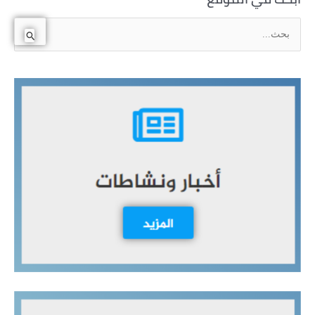
ا
ل
ب
ح
ث
ع
ن
: