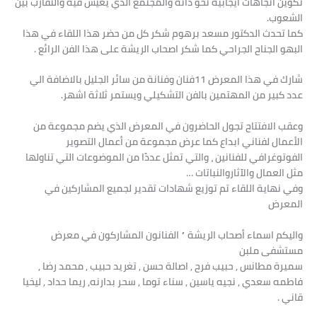
تكوين اتجاهات ايجابية نحو ذاته والمجتمع الذي يعيش فيه والتقارب بين
الشعوب.
كما تحدث الدكتور مسعد برهوم شكر كل من حضر هذا اللقاء في هذا
البهو الجناح الجراحي كما شكر اصحاب الريشة على هذا الفن الرائع .
شارك في هذا المعرض 11فنان وفنانة من سائر الجليل بالاضافة الي
عدد كبير من المهتمين بالفن التشكيلي ويستمر ثلاثة اشهر.
وعقب الافتتاح تجول الحاضرون في المعرض الذي يضم مجموعة من
الأعمال لفناني ابداع كما عرض مجموعة من أعمال التصوير
الفوتوغرافي للفنانين ، والتي تمثل عددًا من الموضوعات التي تناولها
مثل العمال والآثاروالنباتات …
وفي نهاية اللقاء تم توزيع شهادات تقدير لجميع المشاركين في
المعرض
واليكم اسماء أصحاب الريشة ” الفنانون المشاركون في معرض
مستشفى ملبن
سميرة مطانس , حبيب فرح , اصالة حسن , تغريد حبيب , محمد رضا ,
فاطمه سعدي , نجيه ياسين , سناء توما , سحر بدارنه, ريما حداد , ليخيا
قاني .