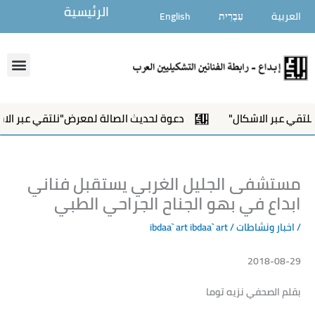
خطي
الرئيسية
العربية
עִבְרִית
English
لى
لمحتوى
enu
ر الاشكال"
دعوة لحديث الصالة لمعرض"نلتقي عبر الاشكال"
مستشفى الجليل الغربي يستقبل فناني
ابداع في بهو الجناح الجراحي الطبي
/
اخبار ونشاطات
/ ibdaa` art
ibdaa` art
2018-08-29
بقلم الصحفي نزيه توما