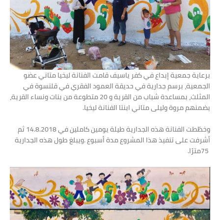
‬بضمنهم‭ ‬مروة‭ ‬وليلى‭ ‬متاني‭ ‬ابنتا‭ ‬الفنانة‭ ‬ليخيا‭. ‬
‬75‭ ‬مترًا‭.‬