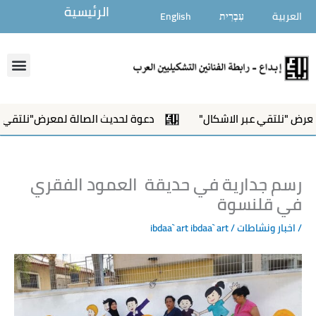
خطي
الرئيسية
العربية
עִבְרִית
English
لى
لمحتوى
enu
نلتقي عبر الاشكال"
دعوة لحديث الصالة لمعرض"نلتقي عبر ال
‬في‭ ‬قلنسوة
/
اخبار ونشاطات
/ ibdaa` art
ibdaa` art