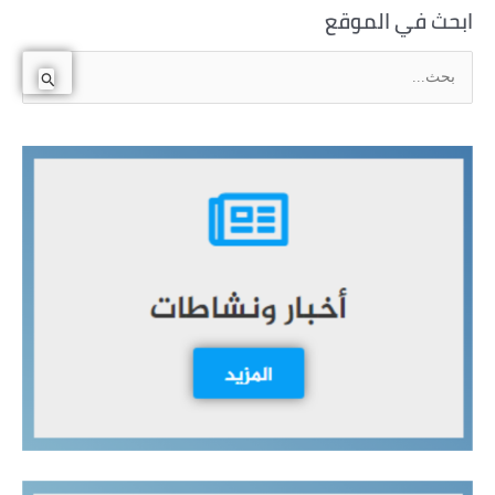
ابحث في الموقع
ا
ل
ب
ح
ث
ع
ن
: