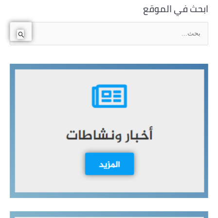
ابحث في الموقع
ا
ل
ب
ح
ث
ع
ن
: