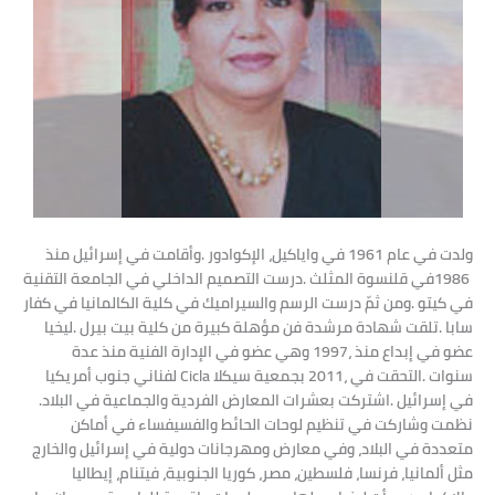
‬في‭ ‬إسرائيل‭. ‬اشتركت‭ ‬بعشرات‭ ‬المعارض‭ ‬الفردية‭ ‬والجماعية‭ ‬في‭ ‬البلاد‭.