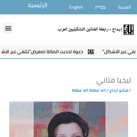
خطي
الرئيسية
العربية
עִבְרִית
English
لى
لمحتوى
enu
ر الاشكال"
دعوة لحديث الصالة لمعرض"نلتقي عبر الاشكال"
ليخيا متاني
/
فنانو ابداع
/ ibdaa` art
ibdaa` art