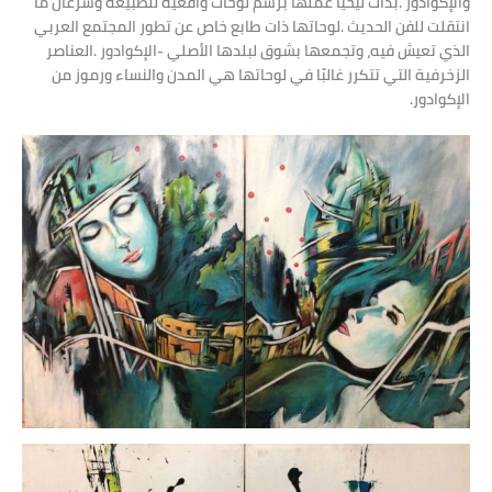
‬الإكوادور‭.‬