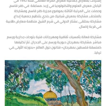
‬بالمتحف،‭ ‬مشاركة‭ ‬بمعرض‭ ‬شبابيك‭ ‬من‭ ‬بلدي‭ ‬بتنظيم‭ ‬جمعية‭ ‬إبداع‭.
‬في‭ ‬قرية‭ ‬إكسال،
‬تركيا‭.‬