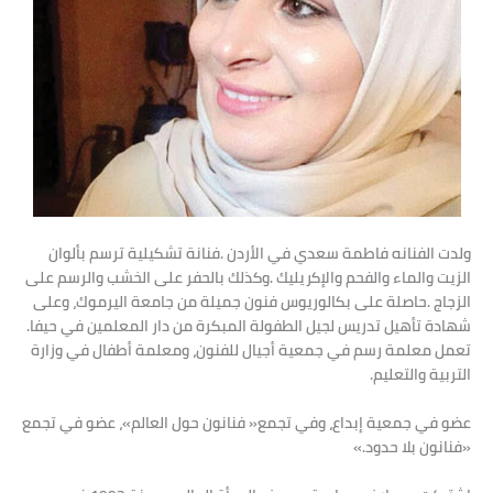
‬شهادة‭ ‬تأهيل‭ ‬تدريس‭ ‬لجيل‭ ‬الطفولة‭ ‬المبكرة‭ ‬من‭ ‬دار‭ ‬المعلمين‭ ‬في‭ ‬حيفا‭.
‬التربية‭ ‬والتعليم‭. ‬
‬‮«‬فنانون‭ ‬بلا‭ ‬حدود‮»‬‭.‬