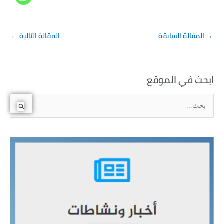
→
المقالة السابقة
المقالة التالية
←
ابحث في الموقع
ا
ل
ب
ح
ث
ع
ن
: