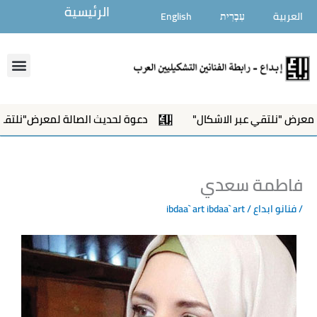
خطي
الرئيسية
العربية
עִבְרִית
English
لى
لمحتوى
enu
نلتقي عبر الاشكال"
دعوة لحديث الصالة لمعرض"نلتقي عبر الا
فاطمة سعدي
/
فنانو ابداع
/ ibdaa` art
ibdaa` art