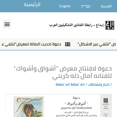
خطي
الرئيسية
العربية
עִבְרִית
English
لى
لمحتوى
enu
"نلتقي عبر الاشكال"
دعوة لحديث الصالة لمعرض"نلتقي عبر ا
دعوة لافتتاح معرض “أشواق وأشواك”
للفنانه آمال دله كريني
/
اخبار ونشاطات
/ ibdaa` art
ibdaa` art