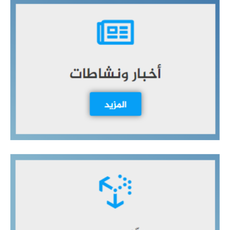
ح
ث
ع
ن
: