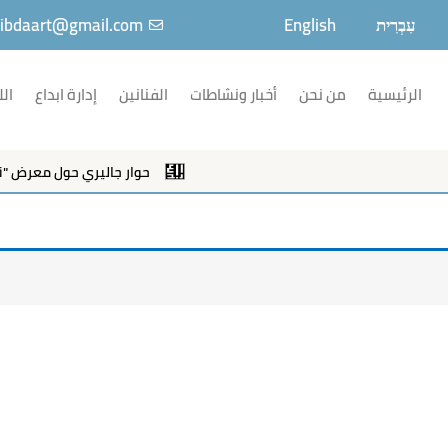
עִבְרִית
English
ibdaart@gmail.com
الرئيسية
من نحن
أخبار ونشاطات
الفنانين
إدارة ابداع
الل
حوار جاليري حول معرض "نلتق