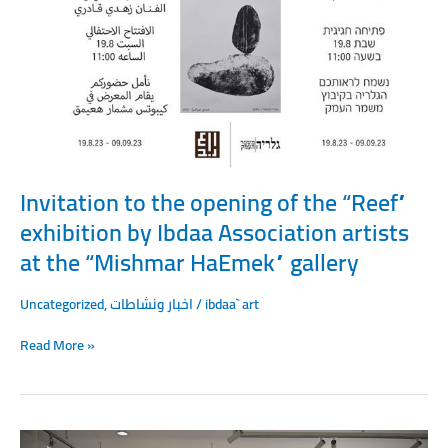
of
the
“Reef”
exhibition
by
Ibdaa
Association
artists
at
Invitation to the opening of the “Reef”
the
exhibition by Ibdaa Association artists
“Mishmar
HaEmek”
at the “Mishmar HaEmek” gallery
gallery
Uncategorized
,
اخبار ونشاطات
/
ibdaa` art
Read More »
Ibdaa