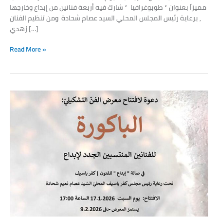
مميزاً بعنوان ” طوبوغرافيا ” شارك فيه أربعة فنانين من إبداع وخارجها
, برعاية رئيس المجلس المحلي السيد عصام شحادة ومن تنظيم الفنان
زهدي […]
Read More »
An
invitation
to
open
the
“First
work”
exhibition
for
artists
affiliated
with