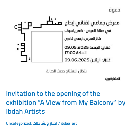
Invitation
to
the
opening
of
the
exhibition
“A
View
from
My
Balcony”
by
Ibdah
Invitation to the opening of the
Artists
exhibition “A View from My Balcony” by
Ibdah Artists
Uncategorized
,
اخبار ونشاطات
/
ibdaa` art