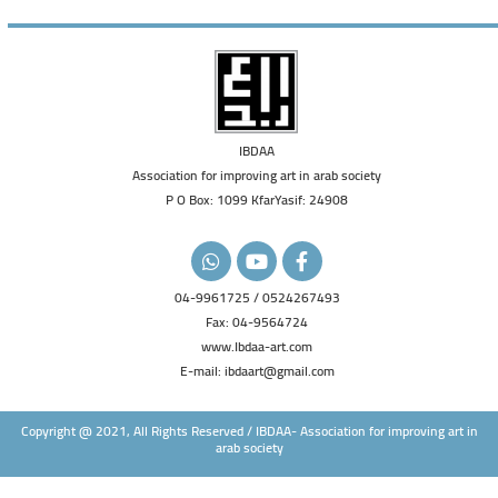
IBDAA
Association for improving art in arab society
P O Box: 1099 KfarYasif: 24908
W
Y
F
h
o
a
a
u
c
04-9961725 / 0524267493
t
t
e
Fax: 04-9564724
s
u
b
a
b
o
www.Ibdaa-art.com
p
e
o
E-mail: ibdaart@gmail.com
p
k
-
f
Copyright @ 2021, All Rights Reserved / IBDAA- Association for improving art in
arab society