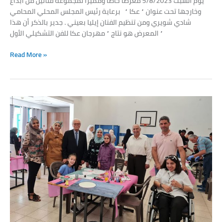
يوم السبت 5/8/2023 معرضاً خاصاً ومميزاً لمجموعة فنانين من ابداع
وخارجها تحت عنوان ” عكا ” برعاية رئيس المجلس المحلي المحامي
شادي شويري ومن تنظيم الفنان إيليا بعيني . جدير بالذكر أن هذا
المعرض هو نتاج ” مهرجان عكا للفن التشكيلي الأول ”
Read More »
Ibdaa
artists
performing
a
drawing
event
in
Arara