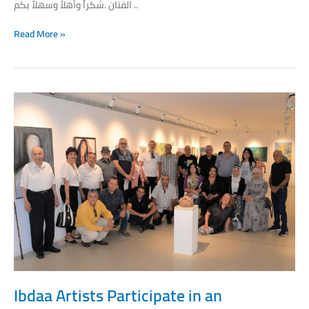
الفنان .شكراً وأهلاً وسهلاً بكم ..
Read More »
Ibdaa
Artists
Participate
in
an
Exhibition
Entitled
“Village”
at
Kibbutz
Mishmar
HaEmek
Gallery
Ibdaa Artists Participate in an