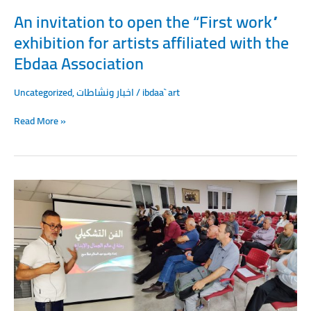
the
An invitation to open the “First work”
Ebdaa
exhibition for artists affiliated with the
Association
Ebdaa Association
Uncategorized
,
اخبار ونشاطات
/
ibdaa` art
Read More »
A
lecture
on
visual
art
at
the
Hanna
Mois