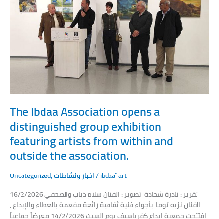
opens
a
distinguished
group
exhibition
featuring
artists
from
within
and
The Ibdaa Association opens a
outside
distinguished group exhibition
the
featuring artists from within and
association.
outside the association.
Uncategorized
,
اخبار ونشاطات
/
ibdaa` art
16/2/2026 تقرير : نادرة شحادة تصوير : الفنان سلام ذياب والصحفي
الفنان نزيه توما بأجواء فنية ثقافية رائعة مفعمة بالعطاء والإبداع ,
افتتحت جمعية ابداع كفرياسيف يوم السبت 14/2/2026 معرضاً جماعياً