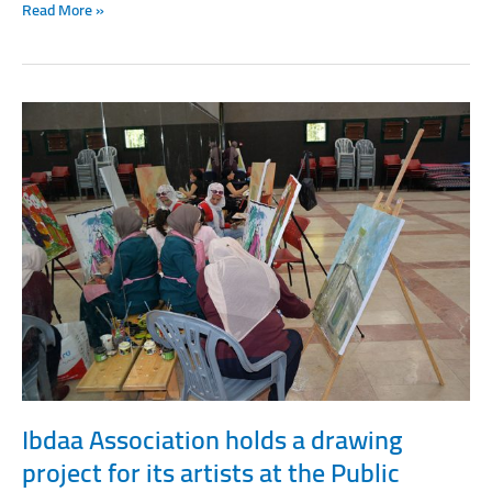
Read More »
Ibdaa
Association
holds
a
drawing
project
for
its
artists
at
the
Public
Center
in
Ibdaa Association holds a drawing
Qalanswa
project for its artists at the Public