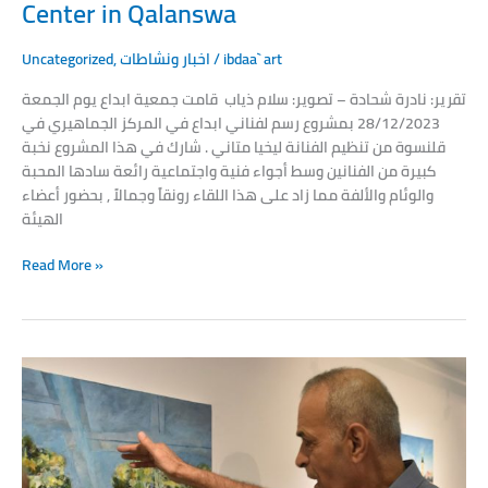
Center in Qalanswa
Uncategorized
,
اخبار ونشاطات
/
ibdaa` art
تقرير: نادرة شحادة – تصوير: سلام ذياب قامت جمعية ابداع يوم الجمعة
28/12/2023 بمشروع رسم لفناني ابداع في المركز الجماهيري في
قلنسوة من تنظيم الفنانة ليخيا متاني . شارك في هذا المشروع نخبة
كبيرة من الفنانين وسط أجواء فنية واجتماعية رائعة سادها المحبة
والوئام والألفة مما زاد على هذا اللقاء رونقاً وجمالاً , بحضور أعضاء
الهيئة
Read More »
Ebdaa
Association
invites
you
to
attend