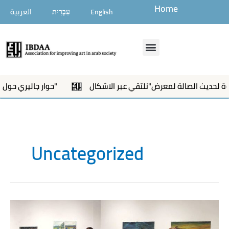
تخطي
Home
العربية
עִבְרִית
English
إلى
المحتوى
Menu
دعوة لحديث الصالة لمعرض"نلتقي عبر الاشكال"
حوار جاليري حول معرض "نلتقي عبر الاشكال"
Uncategorized
The
Ibdaa
Association