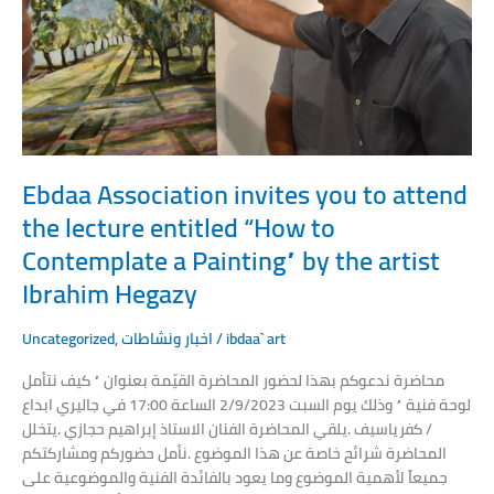
the
lecture
entitled
“How
to
Contemplate
a
Ebdaa Association invites you to attend
Painting”
the lecture entitled “How to
by
the
Contemplate a Painting” by the artist
artist
Ibrahim Hegazy
Ibrahim
Hegazy
Uncategorized
,
اخبار ونشاطات
/
ibdaa` art
محاضرة ندعوكم بهذا لحضور المحاضرة القيّمة بعنوان ” كيف نتأمل
لوحة فنية ” وذلك يوم السبت 2/9/2023 الساعة 17:00 في جاليري ابداع
/ كفرياسيف .يلقي المحاضرة الفنان الاستاذ إبراهيم حجازي .يتخلل
المحاضرة شرائح خاصة عن هذا الموضوع .نأمل حضوركم ومشاركتكم
جميعاً لأهمية الموضوع وما يعود بالفائدة الفنية والموضوعية على