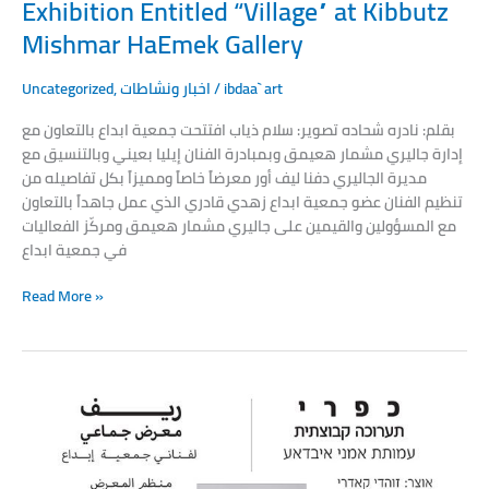
Exhibition Entitled “Village” at Kibbutz
Mishmar HaEmek Gallery
Uncategorized
,
اخبار ونشاطات
/
ibdaa` art
بقلم: نادره شحاده تصوير: سلام ذياب افتتحت جمعية ابداع بالتعاون مع
إدارة جاليري مشمار هعيمق وبمبادرة الفنان إيليا بعيني وبالتنسيق مع
مديرة الجاليري دفنا ليف أور معرضاً خاصاً ومميزاً بكل تفاصيله من
تنظيم الفنان عضو جمعية ابداع زهدي قادري الذي عمل جاهداً بالتعاون
مع المسؤولين والقيمين على جاليري مشمار هعيمق ومركّز الفعاليات
في جمعية ابداع
Read More »
Invitation
to
the
opening